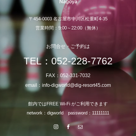
〒454-0003 名古屋市中川区松重町4-35
営業時間：9:00～22:00（無休）
お問合せ・ご予約は
TEL：
052-228-7762
FAX：052-331-7032
email：info-digworld@dig-resort45.com
館内ではFREE Wi-Fi がご利用できます
network：digworld password：11111111