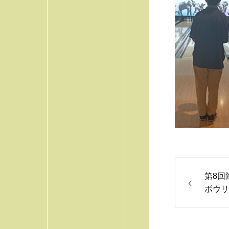
第8回
ボウリ