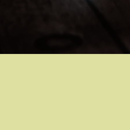
11
21
2021
BLOG