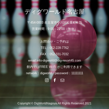
ディグワールド名古屋
〒454-0003 名古屋市中川区松重町4-35
営業時間：9:00～22:00（無休）
お問合せ・ご予約は
TEL：052-228-7762
FAX：052-331-7032
email:info-digworld@dig-resort45.com
館内ではFREE Wi-Fi がご利用できます
network：digworld password：11111111
Copyright © DigWorldNagoya.All Rights Reserved.2021