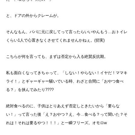
と、ドアの外からクレームが。
そんなもん、パパに元に戻してって言ったらいいやんもう…おトイレ
くらい1人で心置きなくさせてくれませんかねぇ。(切実)
こちらが何を言っても、まずは否定から入る絶賛反抗期。
私も面白くなってきちゃって、「しない！やらない！イヤだ！ママキ
ライ！」とギャーギャー騒いでいる時、わざと合間に「おやつ食べ
る？」を挟んでみたり????
絶対食べるのに、子供はとりあえず否定しときたいから「要らな
い！」って言った後「え？おやつ？え、今…食べる？って聞いた？そ
れは！それは要るやつ！！！」と一瞬フリーズ。オモロw