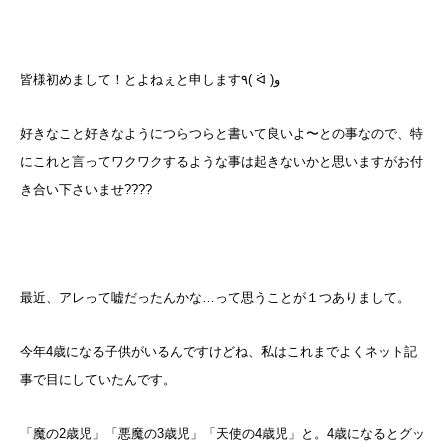
皆様初めまして！とよねぇと申します٩( ᐛ )و
好きなこと好きなようにつらつらと書いて良いよ〜との事なので、特
にこれと言ってワクワクするような事は起きないかと思いますがお付
き合い下さいませ????
最近、アレって嘘だったんかな…って思うことが１つありまして。
今年4歳になる子供がいるんですけどね、私はこれまでよくネット記
事で目にしていたんです。
「魔の2歳児」「悪魔の3歳児」「天使の4歳児」と。4歳になるとグッ