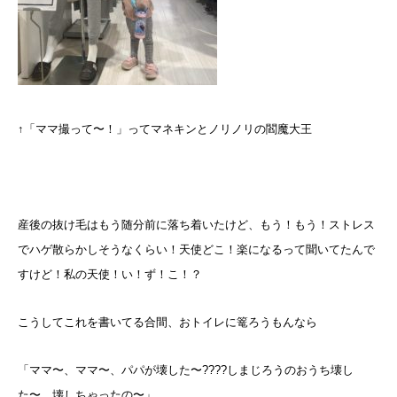
↑「ママ撮って〜！」ってマネキンとノリノリの閻魔大王
産後の抜け毛はもう随分前に落ち着いたけど、もう！もう！ストレス
でハゲ散らかしそうなくらい！天使どこ！楽になるって聞いてたんで
すけど！私の天使！い！ず！こ！？
こうしてこれを書いてる合間、おトイレに篭ろうもんなら
「ママ〜、ママ〜、パパが壊した〜????しまじろうのおうち壊し
た〜、壊しちゃったの〜」