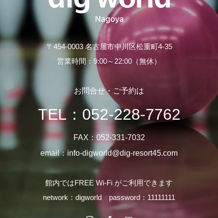
〒454-0003 名古屋市中川区松重町4-35
営業時間：9:00～22:00（無休）
お問合せ・ご予約は
TEL：
052-228-7762
FAX：052-331-7032
email：info-digworld@dig-resort45.com
館内ではFREE Wi-Fi がご利用できます
network：digworld password：11111111