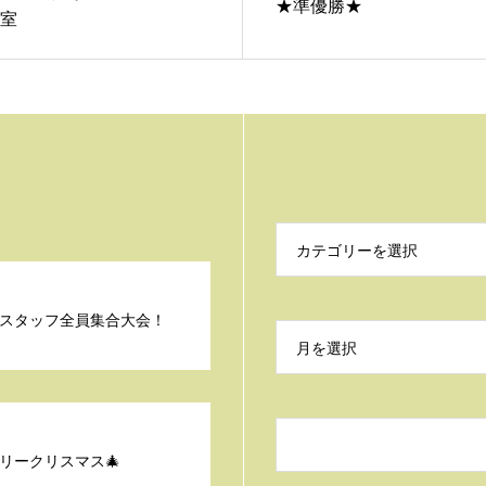
★準優勝★
室
カテゴリーを選択
スタッフ全員集合大会！
月を選択
メリークリスマス🎄