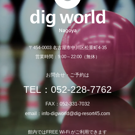
〒454-0003 名古屋市中川区松重町4-35
営業時間：9:00～22:00（無休）
お問合せ・ご予約は
TEL：
052-228-7762
FAX：052-331-7032
email：info-digworld@dig-resort45.com
館内ではFREE Wi-Fi がご利用できます