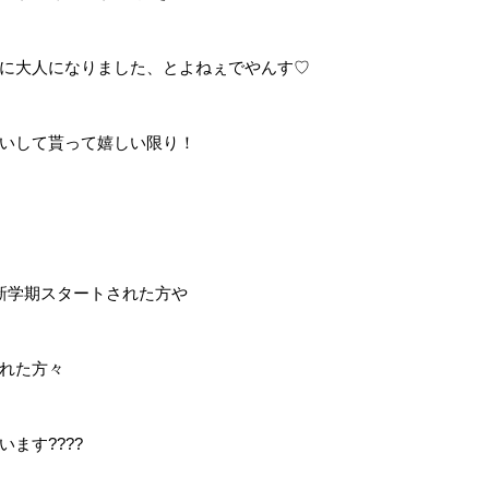
に大人になりました、とよねぇでやんす♡
いして貰って嬉しい限り！
新学期スタートされた方や
れた方々
ます????