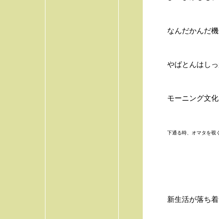
なんだかんだ機
やばとんはしっか
モーニング文化
下通る時、オマタを覗く
新生活が落ち着