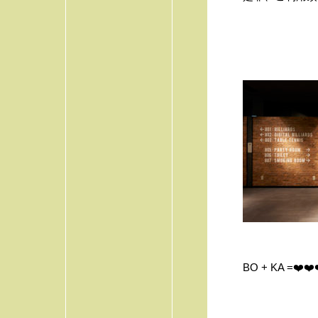
BO + KA =❤️❤️