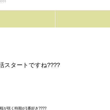
???
生活スタートですね????
桜が咲く時期が1番好き????