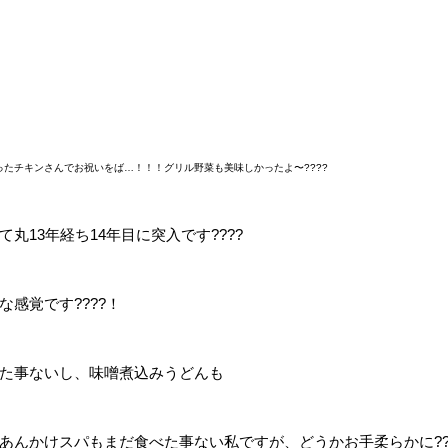
ったチキンさんでお祝いをば…！！！グリル野菜も美味しかったよ〜????
丸13年経ち14年目に突入です????
な感覚です????！
た事ないし、味噌煮込みうどんも
あんかけスパもまだ食べた事ない私ですが、どうかお手柔らかに??