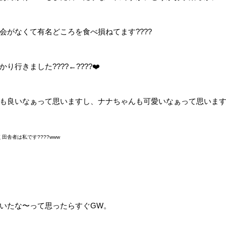
会がなくて有名どころを食べ損ねてます????
り行きました????←????❤️
も良いなぁって思いますし、ナナちゃんも可愛いなぁって思います?
田舎者は私です????www
いたな〜って思ったらすぐGW。