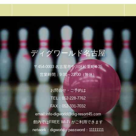
ディグワールド名古屋
〒454-0003 名古屋市中川区松重町4-35
営業時間：9:00～22:00（無休）
お問合せ・ご予約は
TEL：052-228-7762
FAX：052-331-7032
email:info-digworld@dig-resort45.com
館内ではFREE Wi-Fi がご利用できます
network：digworld password：11111111